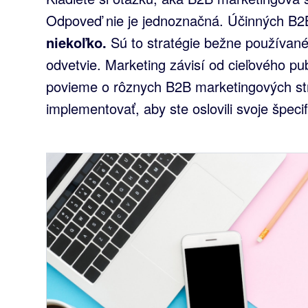
Odpoveď nie je jednoznačná. Účinných B2B
niekoľko.
Sú to stratégie bežne používan
odvetvie. Marketing závisí od cieľového pub
povieme o rôznych B2B marketingových str
implementovať, aby ste oslovili svoje špec