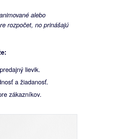
 animované alebo
re rozpočet, no prinášajú
že:
redajný lievik.
dnosť a žiadanosť.
pre zákazníkov.