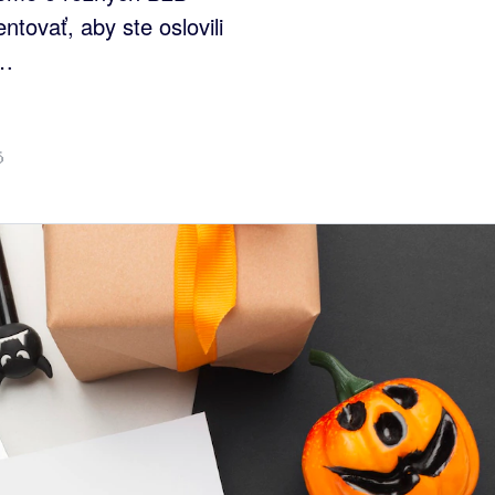
tovať, aby ste oslovili
Ý…
6