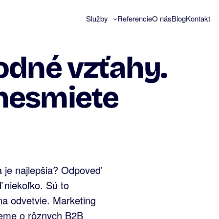
Služby
Referencie
O nás
Blog
Kontakt
odné vzťahy.
nesmiete
a je najlepšia? Odpoveď
 niekoľko. Sú to
a odvetvie. Marketing
vieme o rôznych B2B