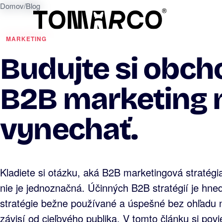
Domov
/
Blog
MARKETING
Budujte si obch
B2B marketing 
vynechať.
Kladiete si otázku, aká B2B marketingová stratégi
nie je jednoznačná. Účinných B2B stratégií je hneď
stratégie bežne používané a úspešné bez ohľadu n
závisí od cieľového publika. V tomto článku si po