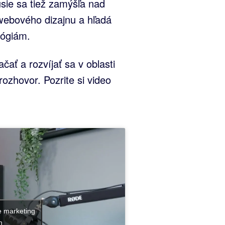
sie sa tiež zamýšľa nad
webového dizajnu a hľadá
lógiám.
ať a rozvíjať sa v oblasti
rozhovor. Pozrite si video
e marketing
h