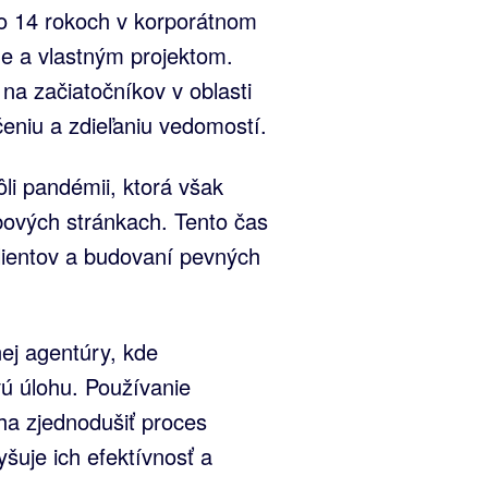
po 14 rokoch v korporátnom
ne a vlastným projektom.
a začiatočníkov v oblasti
eniu a zdieľaniu vedomostí.
li pandémii, ktorá však
ebových stránkach. Tento čas
 klientov a budovaní pevných
nej agentúry, kde
ú úlohu. Používanie
a zjednodušiť proces
šuje ich efektívnosť a