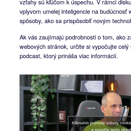
vzťahy sú kľúčom k úspechu. V rámci disku
vplyvom umelej inteligencie na budúcnosť 
spôsoby, ako sa prispôsobiť novým techno
Ak vás zaujímajú podrobnosti o tom, ako zač
webových stránok, určite si vypočujte celý 
podcast, ktorý prináša viac informácií.
Kliknutím prijmete súbory cooki
a povolíte tento obsa