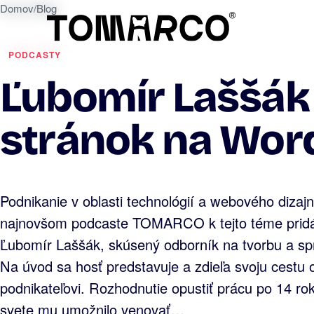
Domov
/
Blog
PODCASTY
Ľubomír Laššák 
stránok na Wor
Podnikanie v oblasti technológií a webového dizajn
najnovšom podcaste TOMARCO k tejto téme pridáv
Ľubomír Laššák, skúsený odborník na tvorbu a s
Na úvod sa hosť predstavuje a zdieľa svoju cestu
podnikateľovi. Rozhodnutie opustiť prácu po 14 r
svete mu umožnilo venovať…