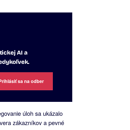
ickej AI a
kedykoľvek.
Prihlásiť sa na odber
egovanie úloh sa ukázalo
ôvera zákazníkov a pevné