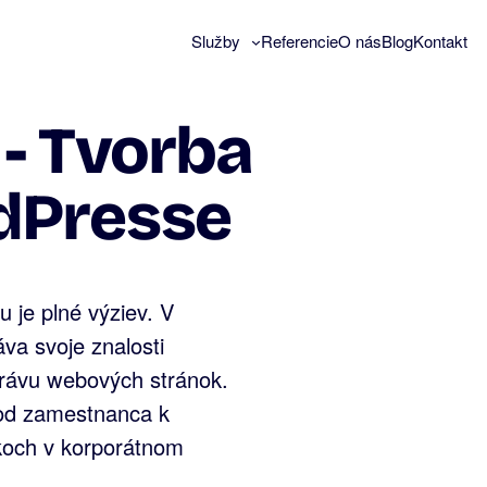
Služby
Referencie
O nás
Blog
Kontakt
- Tvorba
dPresse
u je plné výziev. V
a svoje znalosti
právu webových stránok.
 od zamestnanca k
okoch v korporátnom