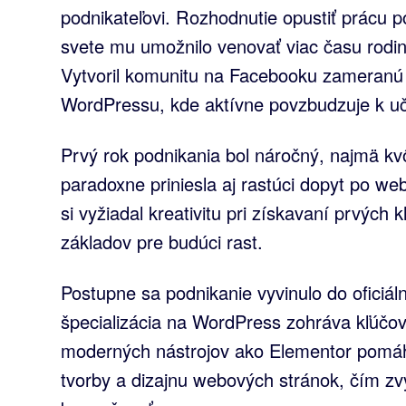
podnikateľovi. Rozhodnutie opustiť prácu 
svete mu umožnilo venovať viac času rodi
Vytvoril komunitu na Facebooku zameranú n
WordPressu, kde aktívne povzbudzuje k uč
Prvý rok podnikania bol náročný, najmä kvô
paradoxne priniesla aj rastúci dopyt po w
si vyžiadal kreativitu pri získavaní prvých
základov pre budúci rast.
Postupne sa podnikanie vyvinulo do oficiál
špecializácia na WordPress zohráva kľúčov
moderných nástrojov ako Elementor pomáh
tvorby a dizajnu webových stránok, čím zvy