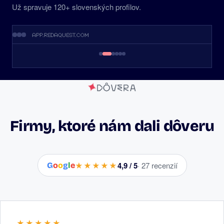
Už spravuje 120+ slovenských profilov.
app.redaquest.com
DÔVERA
Firmy, ktoré nám dali dôveru
★★★★★
4,9 / 5
· 27 recenzií
G
o
o
g
l
e
★★★★★