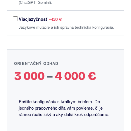
(ChatGPT, Gemini).
Viacjazyčnosť
+450 €
Jazykové mutácie a ich správna technická konfigurácia.
ORIENTAČNÝ ODHAD
3 000
–
4 000
€
Pošlite konfiguráciu s krátkym briefom. Do
jedného pracovného dňa vám povieme, či je
rámec realistický a aký ďalší krok odporúčame.