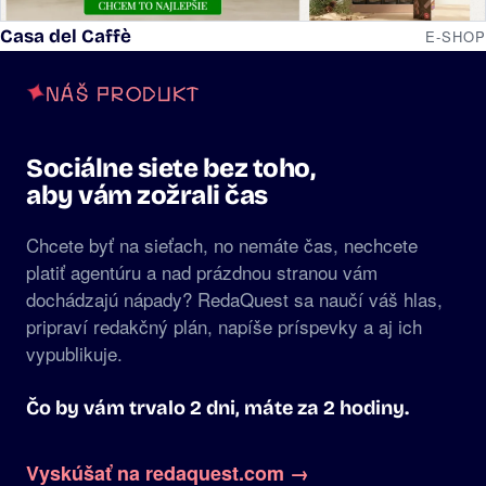
Casa del Caffè
E-SHOP
NÁŠ PRODUKT
Sociálne siete bez toho,
aby vám zožrali čas
Chcete byť na sieťach, no nemáte čas, nechcete
platiť agentúru a nad prázdnou stranou vám
dochádzajú nápady? RedaQuest sa naučí váš hlas,
pripraví redakčný plán, napíše príspevky a aj ich
vypublikuje.
Čo by vám trvalo 2 dni, máte za 2 hodiny.
Vyskúšať na redaquest.com →