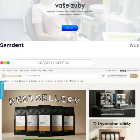
Samdent
WEB
casadelcaffe.sk