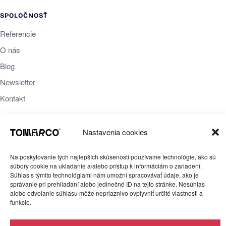
SPOLOČNOSŤ
Referencie
O nás
Blog
Newsletter
Kontakt
Nastavenia cookies
PRÁVNE
Ochrana súkromia
Na poskytovanie tých najlepších skúseností používame technológie, ako sú
súbory cookie na ukladanie a/alebo prístup k informáciám o zariadení.
Obchodné podmienky
Súhlas s týmito technológiami nám umožní spracovávať údaje, ako je
správanie pri prehliadaní alebo jedinečné ID na tejto stránke. Nesúhlas
Cookies
alebo odvolanie súhlasu môže nepriaznivo ovplyvniť určité vlastnosti a
Reklamačný poriadok
funkcie.
TOMARCO s.r.o., IČO 51 709 449, DIČ 2120759080. Všetky práva