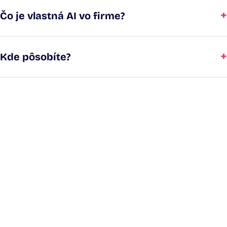
+
Čo je vlastná AI vo firme?
+
Kde pôsobíte?
Povedzte nám, čo vás
brzdí. Zvyšok vyriešime
spolu.
Web, interná aplikácia, praktická AI alebo
audit. Stručne nám opíšte, čo riešite. Do
jedného pracovného dňa vám úprimne