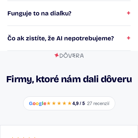
+
Funguje to na diaľku?
+
Čo ak zistíte, že AI nepotrebujeme?
DÔVERA
Firmy, ktoré nám dali dôveru
★★★★★
4,9 / 5
· 27 recenzií
G
o
o
g
l
e