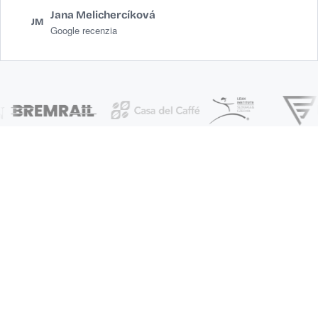
Jana Melichercíková
JM
Google recenzia
Začnime tým, čo vás
brzdí
Napíšte nám, čo chcete vo firme
vyriešiť. Následne si dohodneme ďalší
krok k auditu, ktorý ukáže, čo má vo
vašej firme zmysel a čo pokojne
nechať tak.