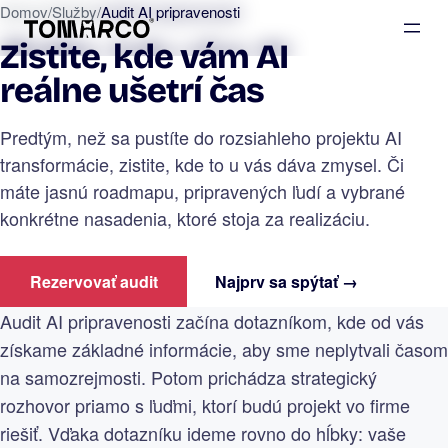
Domov
/
Služby
/
Audit AI pripravenosti
Zistite, kde vám AI
reálne ušetrí čas
Predtým, než sa pustíte do rozsiahleho projektu AI
transformácie, zistite, kde to u vás dáva zmysel. Či
máte jasnú roadmapu, pripravených ľudí a vybrané
konkrétne nasadenia, ktoré stoja za realizáciu.
Rezervovať audit
Najprv sa spýtať →
Audit AI pripravenosti začína dotazníkom, kde od vás
získame základné informácie, aby sme neplytvali časom
na samozrejmosti. Potom prichádza strategický
rozhovor priamo s ľuďmi, ktorí budú projekt vo firme
riešiť. Vďaka dotazníku ideme rovno do hĺbky: vaše