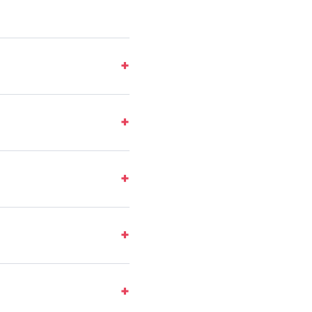
+
+
+
+
+