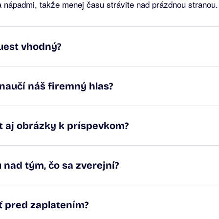
nápadmi, takže menej času strávite nad prázdnou stranou.
uest vhodný?
naučí náš firemný hlas?
t aj obrázky k príspevkom?
 nad tým, čo sa zverejní?
ť pred zaplatením?