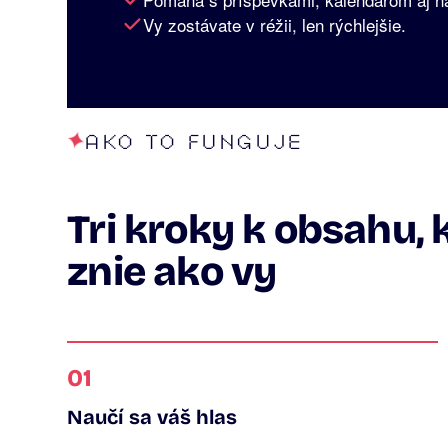
Vy zostávate v réžii, len rýchlejšie.
AKO TO FUNGUJE
Tri kroky k obsahu, 
znie ako vy
01
Naučí sa váš hlas