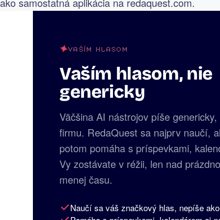
ako samostatná aplikácia na redaquest.com.
VAŠÍM HLASOM
Vaším hlasom, nie
genericky
Väčšina AI nástrojov píše genericky
firmu. RedaQuest sa najprv naučí, a
potom pomáha s príspevkami, kalen
Vy zostávate v réžii, len nad prázdno
menej času.
Naučí sa váš značkový hlas, nepíše ako
Pomáha s príspevkami, kalendárom aj n