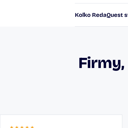
Koľko RedaQuest st
Firmy,
★★★★★