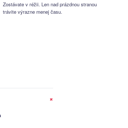
Zostávate v réžii. Len nad prázdnou stranou
trávite výrazne menej času.
+
a