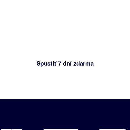
kúšajte 7 dní zd
m dní zadarmo a bez záväzku si necháte pripravi
príspevkov a uvidíte, či znejú ako vaša firma. Réži
zostáva na vašej strane, tak ako u viac ako 120
slovenských profilov, ktoré RedaQuest už spravuje
Spustiť 7 dní zdarma