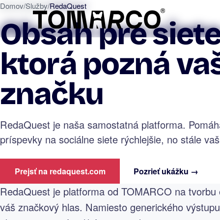
Domov
/
Služby
/
RedaQuest
Obsah pre siete 
ktorá pozná va
značku
RedaQuest je naša samostatná platforma. Pomáha
príspevky na sociálne siete rýchlejšie, no stále v
Prejsť na redaquest.com
Pozrieť ukážku →
RedaQuest je platforma od TOMARCO na tvorbu obs
váš značkový hlas. Namiesto generického výstupu 