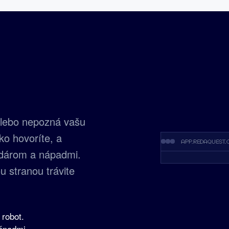
, lebo nepozná vašu
ko hovoríte, a
app.redaquest.
dárom a nápadmi.
u stranou trávite
 robot.
ápadmi.