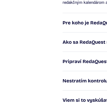
redakčným kalendárom a 
Pre koho je RedaQ
Ako sa RedaQuest 
Pripraví RedaQues
Nestratím kontrolu
Viem si to vyskúša