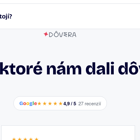
ojí?
DÔVERA
 ktoré nám dali d
★★★★★
4,9 / 5
· 27 recenzií
G
o
o
g
l
e
★★★★★