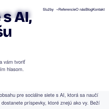
Služby
Referencie
O nás
Blog
Kontakt
s AI,
šu
 vám tvoriť
aším hlasom.
ahu pre sociálne siete s AI, ktorá sa naučí
dostanete príspevky, ktoré znejú ako vy. Beží