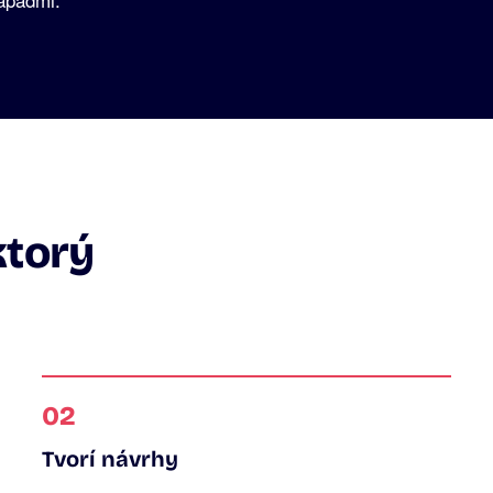
ktorý
02
Tvorí návrhy