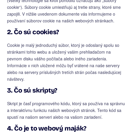
(všetky technológie sa kvôli pohodliu označujú ako „súbory
cookie“). Súbory cookie umiestňujú aj tretie strany, ktoré sme
zapojili. V nižšie uvedenom dokumente vás informujeme o
používaní súborov cookie na našich webových stránkach.
2. Čo sú cookies?
Cookie je malý jednoduchý súbor, ktorý je odoslaný spolu so
stránkami tohto webu a uložený vašim prehliadačom na
pevnom disku vášho počítača alebo iného zariadenia.
Informácie v nich uložené môžu byť vrátené na naše servery
alebo na servery príslušných tretích strán počas nasledujúcej
návštevy.
3. Čo sú skripty?
Skript je časť programového kódu, ktorý sa používa na správnu
a interaktívnu funkciu našich webových stránok. Tento kód sa
spustí na našom serveri alebo na vašom zariadení.
4. Čo je to webový maják?