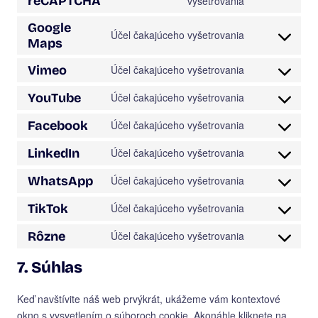
reCAPTCHA
vyšetrovania
google-
to
Google
analytics
service
Účel čakajúceho vyšetrovania
Maps
Consent
google-
to
recaptcha
Vimeo
Účel čakajúceho vyšetrovania
service
Consent
google-
to
YouTube
Účel čakajúceho vyšetrovania
maps
Consent
service
to
vimeo
Facebook
Účel čakajúceho vyšetrovania
Consent
service
to
youtube
LinkedIn
Účel čakajúceho vyšetrovania
Consent
service
to
facebook
WhatsApp
Účel čakajúceho vyšetrovania
Consent
service
to
linkedin
TikTok
Účel čakajúceho vyšetrovania
Consent
service
to
whatsapp
Rôzne
Účel čakajúceho vyšetrovania
Consent
service
to
tiktok
7. Súhlas
service
rôzne
Keď navštívite náš web prvýkrát, ukážeme vám kontextové
okno s vysvetlením o súboroch cookie. Akonáhle kliknete na