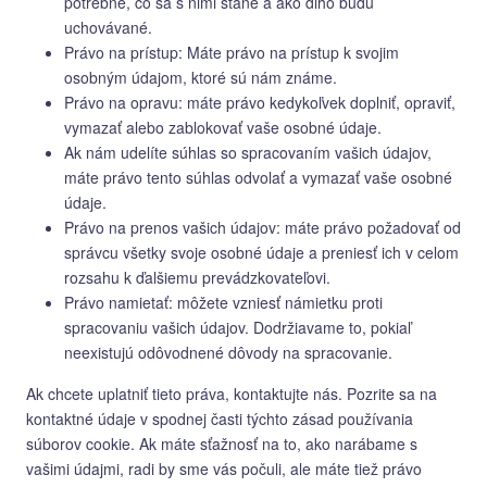
potrebné, čo sa s nimi stane a ako dlho budú
uchovávané.
Právo na prístup: Máte právo na prístup k svojim
osobným údajom, ktoré sú nám známe.
Právo na opravu: máte právo kedykoľvek doplniť, opraviť,
vymazať alebo zablokovať vaše osobné údaje.
Ak nám udelíte súhlas so spracovaním vašich údajov,
máte právo tento súhlas odvolať a vymazať vaše osobné
údaje.
Právo na prenos vašich údajov: máte právo požadovať od
správcu všetky svoje osobné údaje a preniesť ich v celom
rozsahu k ďalšiemu prevádzkovateľovi.
Právo namietať: môžete vzniesť námietku proti
spracovaniu vašich údajov. Dodržiavame to, pokiaľ
neexistujú odôvodnené dôvody na spracovanie.
Ak chcete uplatniť tieto práva, kontaktujte nás. Pozrite sa na
kontaktné údaje v spodnej časti týchto zásad používania
súborov cookie. Ak máte sťažnosť na to, ako narábame s
vašimi údajmi, radi by sme vás počuli, ale máte tiež právo