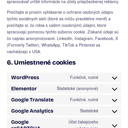
spracovávať určité informácie na účely prispôsobenej reklamy.
Prečítajte si prosím vyhlásenie o ochrane osobných údajov
týchto sociálnych sietí (ktoré sa môžu pravidelne meniť) a
prečítajte si, čo robia s vašimi (osobnými) údajmi, ktoré
spracúvajú pomocou týchto súborov cookie. Získané údaje sú
čo najviac anonymizované. LinkedIn, Instagram, Facebook, X
(Formerly Twitter), WhatsApp, TikTok a Pinterest sa
nachádzajú v USA.
6. Umiestnené cookies
WordPress
Funkčné, nutné
Consent
to
Elementor
Štatistické (anonymné)
Consent
service
to
wordpress
Google Translate
Funkčné, nutné
Consent
service
to
elementor
Google Analytics
Štatistické
Consent
service
to
google-
Google
Účel čakajúceho
service
translate
Consent