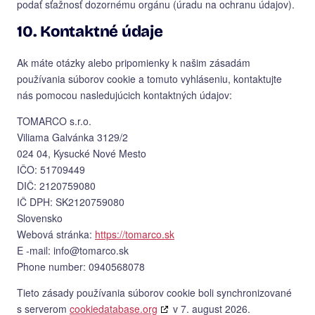
podať sťažnosť dozornému orgánu (úradu na ochranu údajov).
10. Kontaktné údaje
Ak máte otázky alebo pripomienky k našim zásadám
používania súborov cookie a tomuto vyhláseniu, kontaktujte
nás pomocou nasledujúcich kontaktných údajov:
TOMARCO s.r.o.
Viliama Galvánka 3129/2
024 04, Kysucké Nové Mesto
IČO: 51709449
DIČ: 2120759080
IČ DPH: SK2120759080
Slovensko
Webová stránka:
https://tomarco.sk
E -mail:
info@
tomarco.sk
Phone number: 0940568078
Tieto zásady používania súborov cookie boli synchronizované
s serverom
cookiedatabase.org
v 7. august 2026.