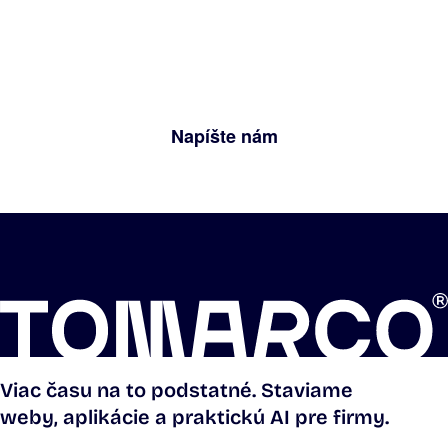
Napíšte nám, aký web máte. Povieme
vám, do ktorého pásma patrí, a
postaráme sa, aby ste naň už
nemuseli myslieť.
Napíšte nám
Viac času na to podstatné. Staviame
weby, aplikácie a praktickú AI pre firmy.