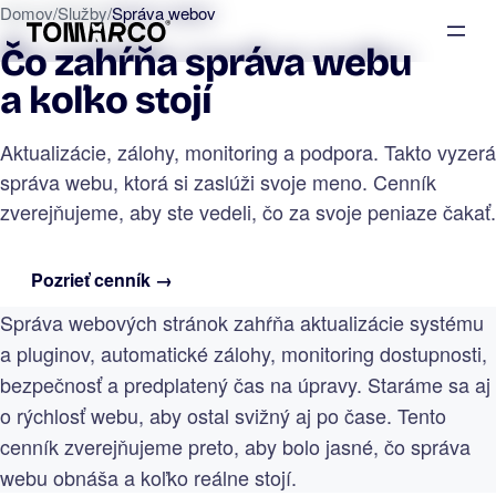
Domov
/
Služby
/
Správa webov
Čo zahŕňa správa webu
a koľko stojí
Aktualizácie, zálohy, monitoring a podpora. Takto vyzerá
správa webu, ktorá si zaslúži svoje meno. Cenník
zverejňujeme, aby ste vedeli, čo za svoje peniaze čakať.
Pozrieť cenník →
Správa webových stránok zahŕňa aktualizácie systému
a
pluginov
, automatické zálohy, monitoring dostupnosti,
bezpečnosť
a predplatený čas na úpravy. Staráme sa aj
o
rýchlosť webu
, aby ostal svižný aj po čase. Tento
cenník zverejňujeme preto, aby bolo jasné, čo správa
webu obnáša a koľko reálne stojí.