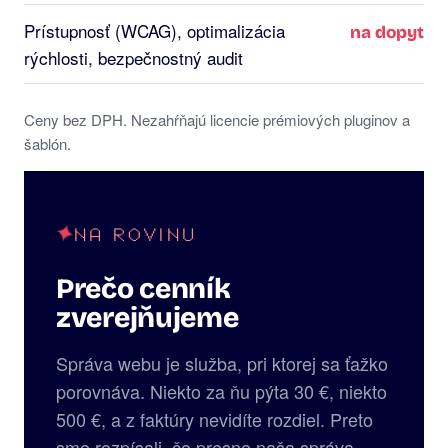
Prístupnosť (WCAG), optimalizácia
na dopyt
rýchlosti, bezpečnostný audit
Ceny bez DPH. Nezahŕňajú licencie prémiových pluginov a
šablón.
NA ROVINU
Prečo cenník
zverejňujeme
Správa webu je služba, pri ktorej sa ťažko
porovnáva. Niekto za ňu pýta 30 €, niekto
500 €, a z faktúry nevidíte rozdiel. Preto
sme rozpísali, čo presne naša správa