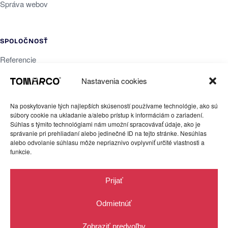
Správa webov
SPOLOČNOSŤ
Referencie
O nás
Nastavenia cookies
Blog
Na poskytovanie tých najlepších skúseností používame technológie, ako sú
Newsletter
súbory cookie na ukladanie a/alebo prístup k informáciám o zariadení.
Kontakt
Súhlas s týmito technológiami nám umožní spracovávať údaje, ako je
správanie pri prehliadaní alebo jedinečné ID na tejto stránke. Nesúhlas
alebo odvolanie súhlasu môže nepriaznivo ovplyvniť určité vlastnosti a
funkcie.
PRÁVNE
Ochrana súkromia
Prijať
Obchodné podmienky
Odmietnúť
Cookies
Zobraziť predvoľby