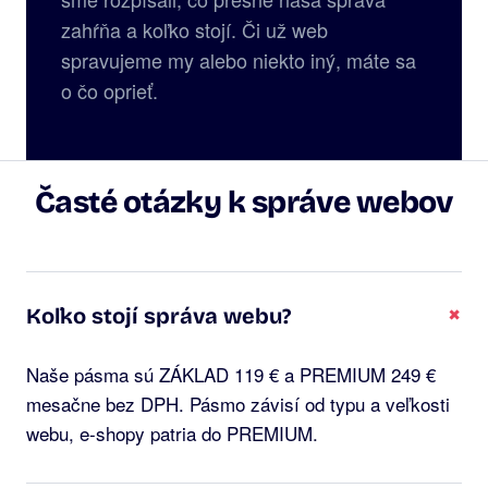
zahŕňa a koľko stojí. Či už web
spravujeme my alebo niekto iný, máte sa
o čo oprieť.
Časté otázky k správe webov
+
Koľko stojí správa webu?
Naše pásma sú ZÁKLAD 119 € a PREMIUM 249 €
mesačne bez DPH. Pásmo závisí od typu a veľkosti
webu, e-shopy patria do PREMIUM.