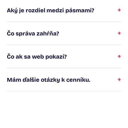
+
Aký je rozdiel medzi pásmami?
+
Čo správa zahŕňa?
+
Čo ak sa web pokazí?
+
Mám ďalšie otázky k cenníku.
Chcete mať web bez
starostí?