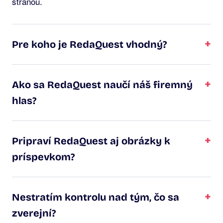
stranou.
+
Pre koho je RedaQuest vhodný?
+
Ako sa RedaQuest naučí náš firemný
hlas?
+
Pripraví RedaQuest aj obrázky k
príspevkom?
+
Nestratím kontrolu nad tým, čo sa
zverejní?