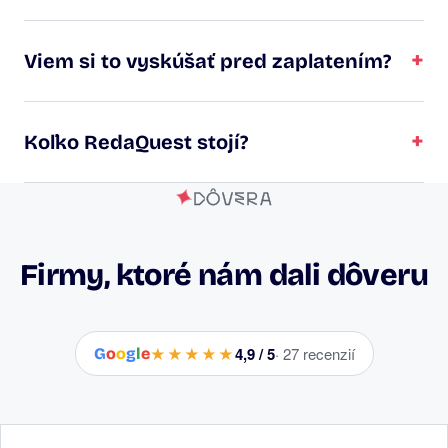
+
Viem si to vyskúšať pred zaplatením?
+
Koľko RedaQuest stojí?
DÔVERA
Firmy, ktoré nám dali dôveru
★★★★★
4,9 / 5
· 27 recenzií
G
o
o
g
l
e