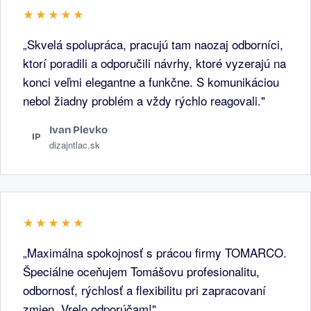
★★★★★
„Skvelá spolupráca, pracujú tam naozaj odborníci,
ktorí poradili a odporučili návrhy, ktoré vyzerajú na
konci veľmi elegantne a funkčne. S komunikáciou
nebol žiadny problém a vždy rýchlo reagovali."
Ivan Plevko
IP
dizajntlac.sk
★★★★★
„Maximálna spokojnosť s prácou firmy TOMARCO.
Špeciálne oceňujem Tomášovu profesionalitu,
odbornosť, rýchlosť a flexibilitu pri zapracovaní
zmien. Vrelo odporúčam!"