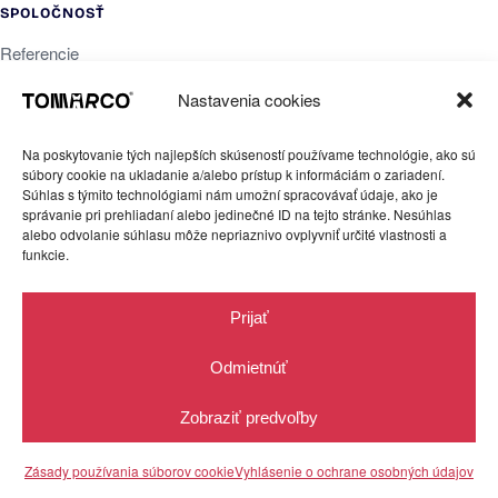
SPOLOČNOSŤ
Referencie
O nás
Nastavenia cookies
Blog
Na poskytovanie tých najlepších skúseností používame technológie, ako sú
Newsletter
súbory cookie na ukladanie a/alebo prístup k informáciám o zariadení.
Kontakt
Súhlas s týmito technológiami nám umožní spracovávať údaje, ako je
správanie pri prehliadaní alebo jedinečné ID na tejto stránke. Nesúhlas
alebo odvolanie súhlasu môže nepriaznivo ovplyvniť určité vlastnosti a
funkcie.
PRÁVNE
Ochrana súkromia
Prijať
Obchodné podmienky
Odmietnúť
Cookies
Zobraziť predvoľby
Reklamačný poriadok
TOMARCO s.r.o., IČO 51 709 449, DIČ 2120759080. Všetky práva
Zásady používania súborov cookie
Vyhlásenie o ochrane osobných údajov
vyhradené 2018 - 2026 TOMARCO®