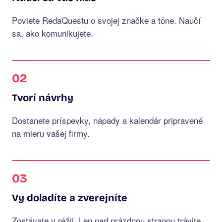
Poviete RedaQuestu o svojej značke a tóne. Naučí
sa, ako komunikujete.
02
Tvorí návrhy
Dostanete príspevky, nápady a kalendár pripravené
na mieru vašej firmy.
03
Vy doladíte a zverejníte
Zostávate v réžii. Len nad prázdnou stranou trávite