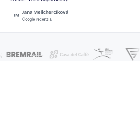
Jana Melichercíková
JM
Google recenzia
Vyskúšajte 7 dní
zdarma
Sedem dní zadarmo a bez záväzku si
necháte pripraviť pár príspevkov a
uvidíte, či znejú ako vaša firma. Réžia
zostáva na vašej strane, tak ako u
viac ako 120 slovenských profilov,