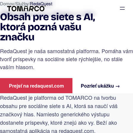
Domov
/
Služby
/
RedaQuest
Obsah pre siete s AI,
ktorá pozná vašu
značku
RedaQuest je naša samostatná platforma. Pomáha vám
tvoriť príspevky na sociálne siete rýchlejšie, no stále
vaším hlasom.
Prejsť na redaquest.com
Pozrieť ukážku →
RedaQuest je platforma od TOMARCO na tvorbu
obsahu pre sociálne siete s AI, ktorá sa naučí váš
značkový hlas. Namiesto generického výstupu
dostanete príspevky, ktoré znejú ako vy. Beží ako
samostatná aplikácia na redaquest.com.