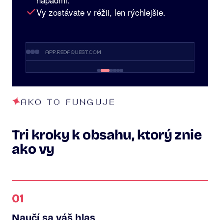
Vy zostávate v réžii, len rýchlejšie.
app.redaquest.com
AKO TO FUNGUJE
Tri kroky k obsahu, ktorý znie
ako vy
01
Naučí sa váš hlas