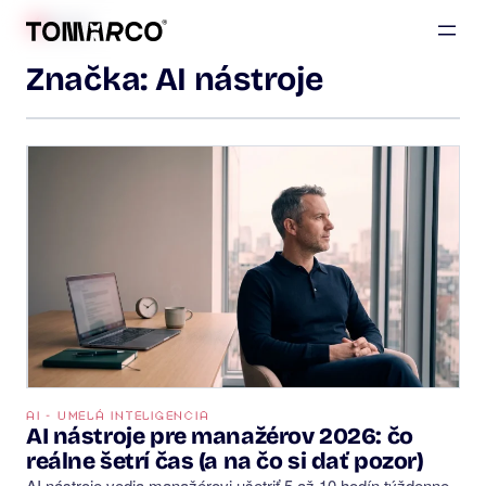
BLOG
Značka:
AI nástroje
AI - UMELÁ INTELIGENCIA
AI nástroje pre manažérov 2026: čo
reálne šetrí čas (a na čo si dať pozor)
AI nástroje vedia manažérovi ušetriť 5 až 10 hodín týždenne