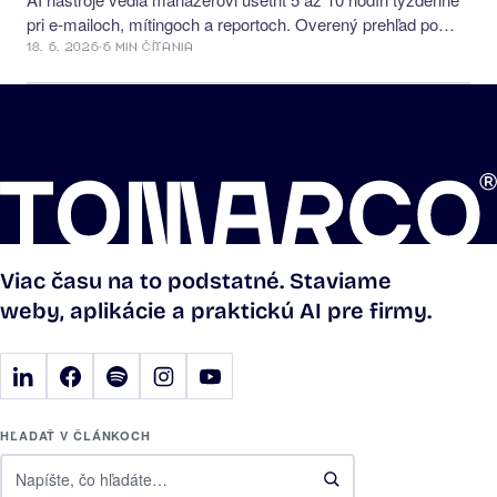
pri e-mailoch, mítingoch a reportoch. Overený prehľad po
kategóriách a na čo…
18. 6. 2026
·
6 MIN ČÍTANIA
Viac času na to podstatné. Staviame
weby, aplikácie a praktickú AI pre firmy.
HĽADAŤ V ČLÁNKOCH