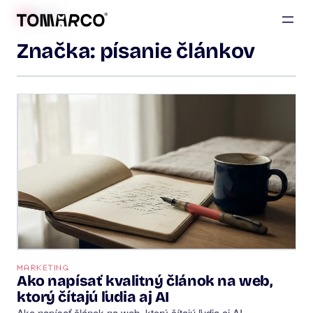
BLOG
Značka:
písanie článkov
MARKETING
Ako napísať kvalitný článok na web,
ktorý čítajú ľudia aj AI
Ako napísať článok na web, ktorý čítajú ľudia aj AI