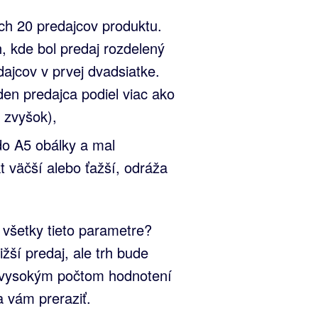
ých 20 predajcov produktu.
h, kde bol predaj rozdelený
ajcov v prvej dvadsiatke.
en predajca podiel viac ako
o zvyšok),
do A5 obálky a mal
 väčší alebo ťažší, odráža
 všetky tieto parametre?
ší predaj, ale trh bude
 vysokým počtom hodnotení
 vám preraziť.