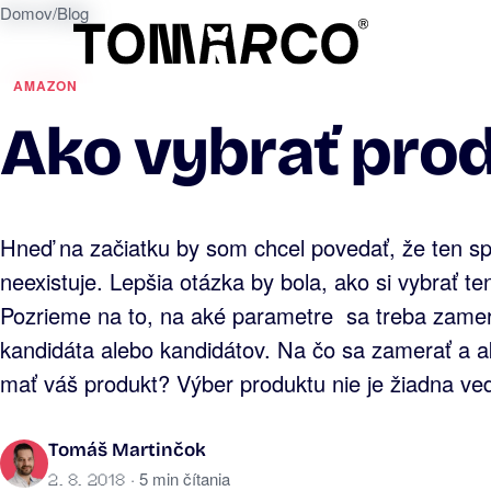
Domov
/
Blog
AMAZON
Ako vybrať prod
Hneď na začiatku by som chcel povedať, že ten s
neexistuje. Lepšia otázka by bola, ako si vybrať te
Pozrieme na to, na aké parametre sa treba zamer
kandidáta alebo kandidátov. Na čo sa zamerať a 
mať váš produkt? Výber produktu nie je žiadna v
Tomáš Martinčok
· 5 min čítania
2. 8. 2018