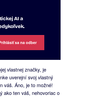
ickej AI a
kedykoľvek.
Prihlásiť sa na odber
j vlastnej značky, je
nke uverejní svoj vlastný
n váš. Áno, je to možné!
ný ako ten váš, nehovoriac o