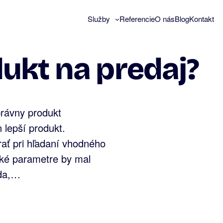
Služby
Referencie
O nás
Blog
Kontakt
ukt na predaj?
právny produkt
n lepší produkt.
ať pri hľadaní vhodného
aké parametre by mal
eda,…