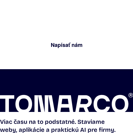
audit. Stručne nám opíšte, čo riešite. Do
jedného pracovného dňa vám úprimne
povieme, či a ako vám vieme pomôcť.
Napísať nám
Viac času na to podstatné. Staviame
weby, aplikácie a praktickú AI pre firmy.