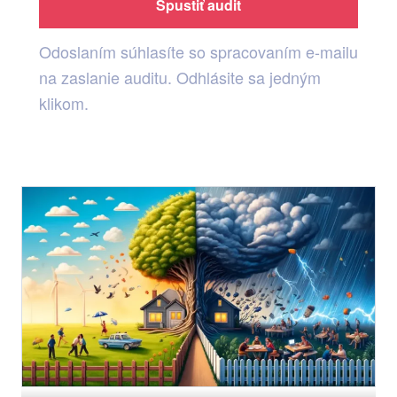
Spustiť audit
Odoslaním súhlasíte so spracovaním e-mailu
na zaslanie auditu. Odhlásite sa jedným
klikom.