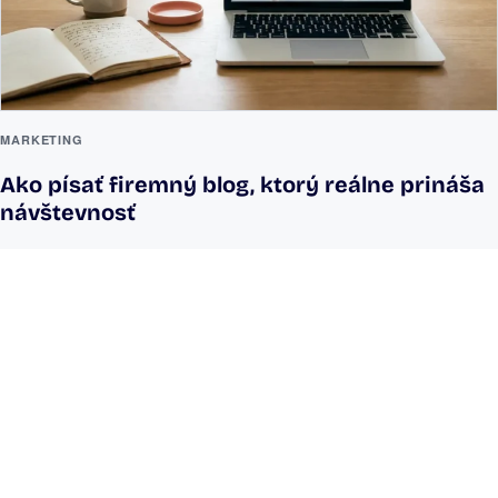
MARKETING
Ako písať firemný blog, ktorý reálne prináša
návštevnosť
Povedzte nám, čo vás
brzdí. Zvyšok vyriešime
spolu.
Web, interná aplikácia, praktická AI alebo