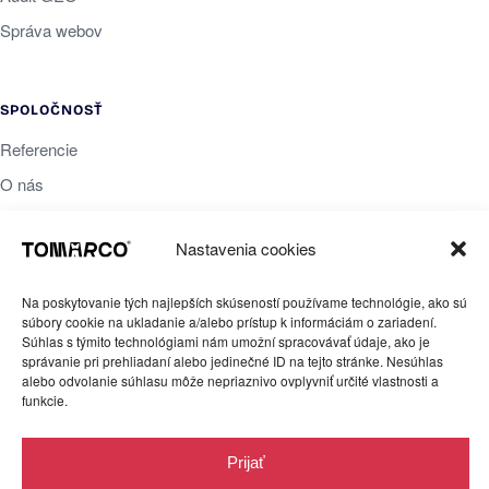
Správa webov
SPOLOČNOSŤ
Referencie
O nás
Blog
Nastavenia cookies
Newsletter
Kontakt
Na poskytovanie tých najlepších skúseností používame technológie, ako sú
súbory cookie na ukladanie a/alebo prístup k informáciám o zariadení.
Súhlas s týmito technológiami nám umožní spracovávať údaje, ako je
správanie pri prehliadaní alebo jedinečné ID na tejto stránke. Nesúhlas
PRÁVNE
alebo odvolanie súhlasu môže nepriaznivo ovplyvniť určité vlastnosti a
funkcie.
Ochrana súkromia
Obchodné podmienky
Prijať
Cookies