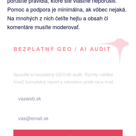
porušíte pravidlá, ktoré ste vlastne neporušili.
Pomoc a podpora je minimálna, ak vôbec nejaká.
Na mnohých z nich čelíte hejtu a obsah či
komentáre musíte moderovať.
BEZPLATNÝ GEO / AI AUDIT
Vidí váš web umelá inteligencia?
Spustite si bezplatný GEO/AI audit. Rýchly náhľad
hneď, kompletný report s návodom príde na e-mail.