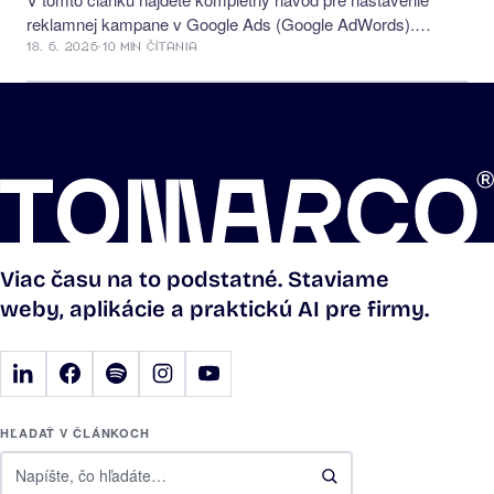
reklamnej kampane v Google Ads (Google AdWords).
Všetko čo potrebujete vedieť pre úspešnú kampaň.
18. 6. 2026
·
10 MIN ČÍTANIA
Viac času na to podstatné. Staviame
weby, aplikácie a praktickú AI pre firmy.
HĽADAŤ V ČLÁNKOCH