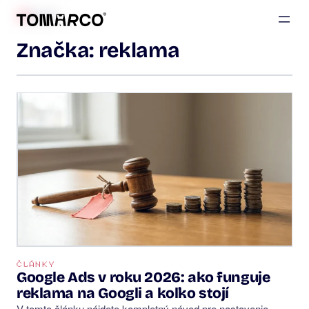
BLOG
Značka:
reklama
ČLÁNKY
Google Ads v roku 2026: ako funguje
reklama na Googli a koľko stojí
V tomto článku nájdete kompletný návod pre nastavenie