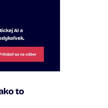
ickej AI a
kedykoľvek.
Prihlásiť sa na odber
ako to