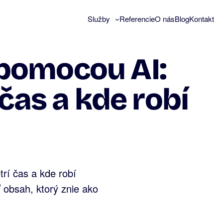
Služby
Referencie
O nás
Blog
Kontakt
pomocou AI:
 čas a kde robí
trí čas a kde robí
ť obsah, ktorý znie ako