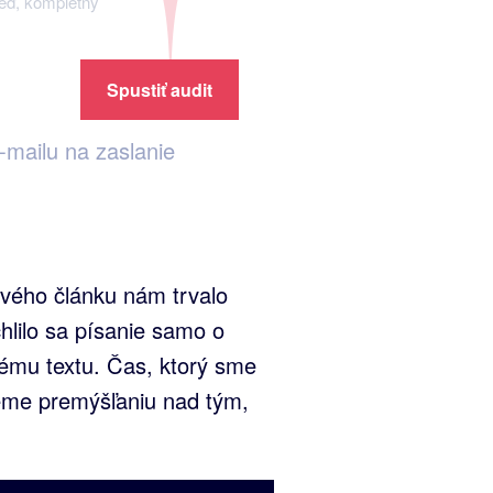
neď, kompletný
Spustiť audit
mailu na zaslanie
ového článku nám trvalo
hlilo sa písanie samo o
vému textu. Čas, ktorý sme
jeme premýšľaniu nad tým,