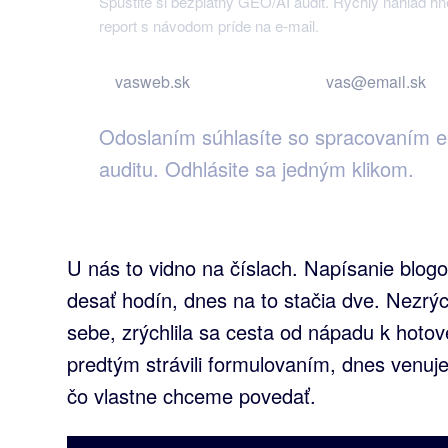
Spustite si bezplatný GEO/AI audit. Rýchly náhľad h
report s návodom príde na e-mail.
Odoslaním súhlasíte so spracovaním e-
auditu. Odhlásite sa jedným klikom.
U nás to vidno na číslach. Napísanie blog
desať hodín, dnes na to stačia dve. Nezrýc
sebe, zrýchlila sa cesta od nápadu k hoto
predtým strávili formulovaním, dnes venu
čo vlastne chceme povedať.