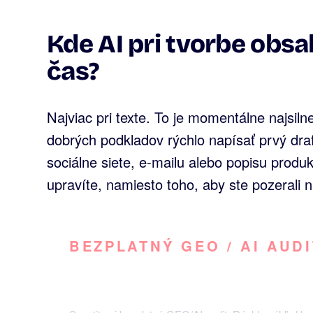
Kde AI pri tvorbe obsa
čas?
Najviac pri texte. To je momentálne najsilne
dobrých podkladov rýchlo napísať prvý dra
sociálne siete, e-mailu alebo popisu produk
upravíte, namiesto toho, aby ste pozerali 
BEZPLATNÝ GEO / AI AUDI
Vidí váš web umelá intel