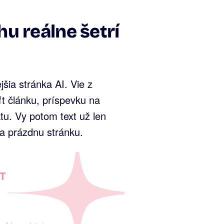
hu reálne šetrí
jšia stránka AI. Vie z
ft článku, príspevku na
tu. Vy potom text už len
na prázdnu stránku.
T
igencia?