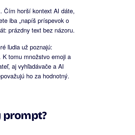
t. Čím horší kontext AI dáte,
ete iba „napíš príspevok o
rát: prázdny text bez názoru.
ré ľudia už poznajú:
". K tomu množstvo emoji a
ateľ, aj vyhľadávače a AI
epovažujú ho za hodnotný.
ý prompt?