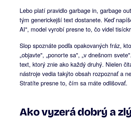
Lebo platí pravidlo garbage in, garbage ou
tým generickejší text dostanete. Keď napíš
AI", model vyrobí presne to, čo videl tisíck
Slop spoznáte podľa opakovaných fráz, kto
„objavte", „ponorte sa", „v dnešnom svete
text, ktorý znie ako každý druhý. Nielen čit
nástroje vedia takýto obsah rozpoznať a n
Stratíte presne to, čím sa máte odlišovať.
Ako vyzerá dobrý a zl