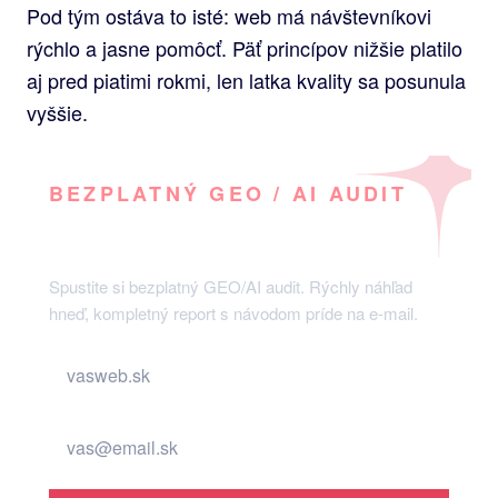
Pod tým ostáva to isté: web má návštevníkovi
rýchlo a jasne pomôcť. Päť princípov nižšie platilo
aj pred piatimi rokmi, len latka kvality sa posunula
vyššie.
BEZPLATNÝ GEO / AI AUDIT
Vidí váš web umelá inteligencia?
Spustite si bezplatný GEO/AI audit. Rýchly náhľad
hneď, kompletný report s návodom príde na e-mail.