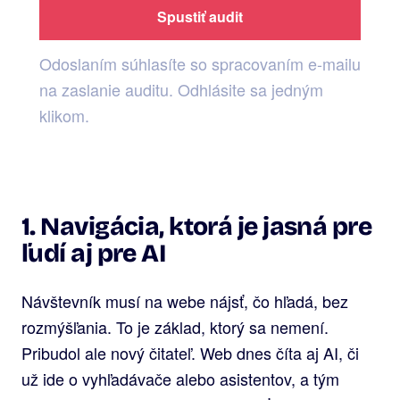
Spustiť audit
Odoslaním súhlasíte so spracovaním e-mailu
na zaslanie auditu. Odhlásite sa jedným
klikom.
1. Navigácia, ktorá je jasná pre
ľudí aj pre AI
Návštevník musí na webe nájsť, čo hľadá, bez
rozmýšľania. To je základ, ktorý sa nemení.
Pribudol ale nový čitateľ. Web dnes číta aj AI, či
už ide o vyhľadávače alebo asistentov, a tým