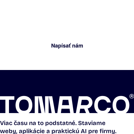
audit. Stručne nám opíšte, čo riešite. Do
jedného pracovného dňa vám úprimne
povieme, či a ako vám vieme pomôcť.
Napísať nám
Viac času na to podstatné. Staviame
weby, aplikácie a praktickú AI pre firmy.