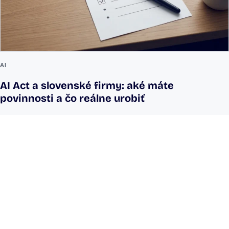
AI
AI Act a slovenské firmy: aké máte
povinnosti a čo reálne urobiť
Povedzte nám, čo vás
brzdí. Zvyšok vyriešime
spolu.
Web, interná aplikácia, praktická AI alebo